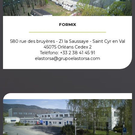
FORMIX
580 rue des bruyères - ZI la Saussaye - Saint Cyr en Val
45075 Orléans Cedex 2
Teléfono: +33 2 38 41 45 91
elastorsa@grupoelastorsa.com