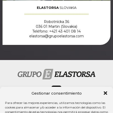
ELASTORSA
SLOVAKIA
Robotnícka 36
036 01 Martin (Slovakia)
Teléfono: +421 43 401 08 14
elastorsa@grupoelastorsa.com
Gestionar consentimiento
Para ofrecer las mejores experiencias, utilizamos tecnologías como las
cookies para almacenar y/o acceder a la información del dispositivo. El
Mentions légales
consentimiento de estas tecnologías nos permitirá procesar datos como