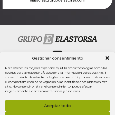
elastorsa@grupoelastorsa.com
Gestionar consentimiento
Para ofrecer las mejores experiencias, utilizamos tecnologías como las
cookies para almacenar y/o acceder a la información del dispositivo. El
Rechtlicher Hinweis
consentimiento de estas tecnologías nos permitirá procesar datos como
el comportamiento de navegación o las identificaciones únicas en este
Datenschutzerklärung
sitio. No consentir o retirar el consentimiento, puede afectar
negativamente a ciertas características y funciones.
Cookie-Richtlinie
ESTADO DE INFORMACIÓN NO FINANCIERA
Aceptar todo
CONSOLIDADO