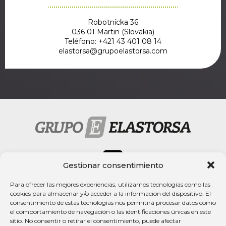
Robotnícka 36
036 01 Martin (Slovakia)
Teléfono: +421 43 401 08 14
elastorsa@grupoelastorsa.com
Gestionar consentimiento
Para ofrecer las mejores experiencias, utilizamos tecnologías como las
cookies para almacenar y/o acceder a la información del dispositivo. El
Rechtlicher Hinweis
consentimiento de estas tecnologías nos permitirá procesar datos como
el comportamiento de navegación o las identificaciones únicas en este
Datenschutzerklärung
sitio. No consentir o retirar el consentimiento, puede afectar